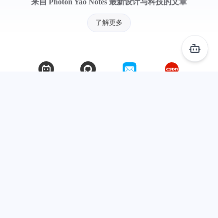
来自 Photon Yao Notes 最新设计与科技的文章
了解更多
©2024 - 2026 By Photon Yao - Notes
本站居然运行了 828 天
19 小时 16 分 60 秒
旅行者 1 号当前距离地球 24617346538 千米，约为 164.554455 个天文单位 🚀
©2024 - 2026 By
Photon Yao - Notes
本网站由
提供CDN加速/云存储服务
订阅
关于
桂ICP备2023015869号-3