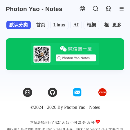
Photon Yao - Notes
登录
默认分类
首页
Linux
AI
框架
框架
更多
学
©2024 - 2026 By Photon Yao - Notes
本站居然运行了 827 天
13 小时 21 分 09 秒
旅行者 1 号当前距离地球 24615514769 千米，约为 164.542211 个天文单位 🚀